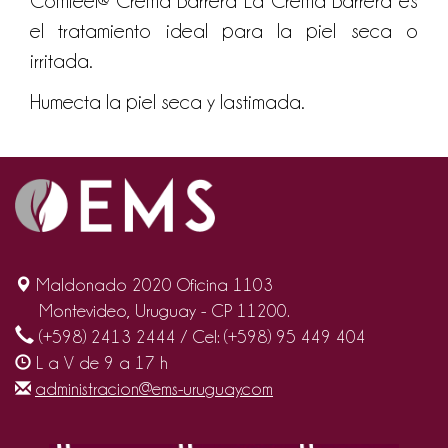
Comfeel® Crema Barrera La Crema Barrera es
el tratamiento ideal para la piel seca o
irritada.
Humecta la piel seca y lastimada.
Maldonado 2020 Oficina 1103
Montevideo, Uruguay - CP 11200.
(+598) 2413 2444 / Cel: (+598) 95 449 404
L a V de 9 a 17 h
administracion@ems-uruguay.com